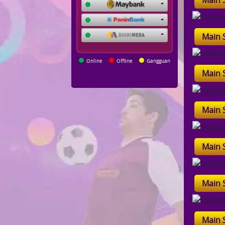
Main 
Main 
Online
Offline
Gangguan
Main 
Main 
Main 
Main 
Main 