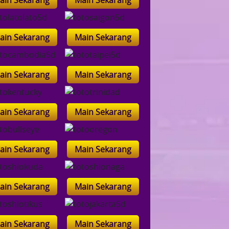
ain Sekarang
Main Sekarang
ain Sekarang
Main Sekarang
ain Sekarang
Main Sekarang
ain Sekarang
Main Sekarang
ain Sekarang
Main Sekarang
ain Sekarang
Main Sekarang
ain Sekarang
Main Sekarang