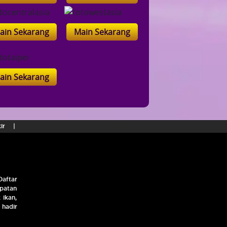
ain Sekarang
Main Sekarang
ain Sekarang
ir
|
Daftar
patan
 ikan,
 hadir