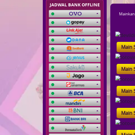
JADWAL BANK OFFLINE
Mainkan 
Main 
Main 
Main 
Main 