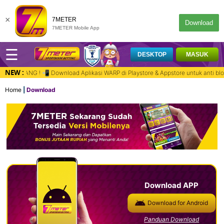
×
7METER
Download
7METER Mobile App
☰
DESKTOP
MASUK
NEW :
RANG ! 📲 Download Aplikasi WARP di Playstore & Appstore untuk anti blokir
Home
Download
Download APP
Download for Android
Panduan Download